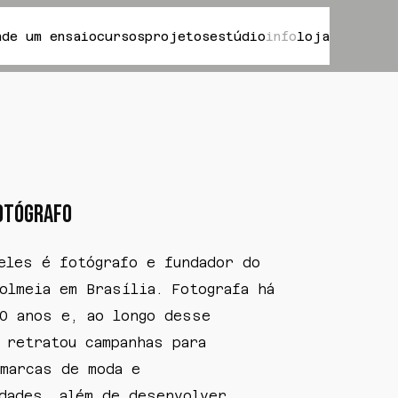
nde um ensaio
cursos
projetos
estúdio
info
loja
fotógrafo
eles é fotógrafo e fundador do
olmeia em Brasília. Fotografa há
0 anos e, ao longo desse
retratou campanhas para
marcas de moda e
dades, além de desenvolver