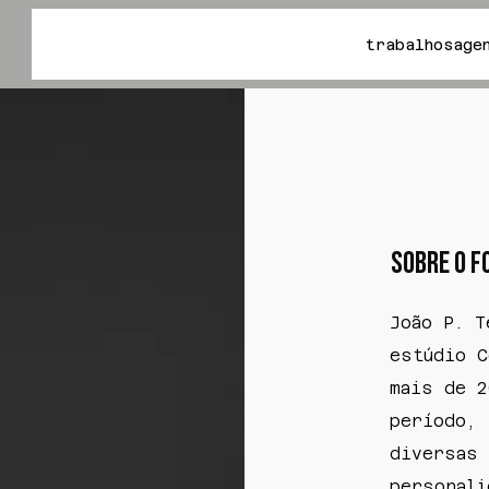
trabalhos
age
sobre o 
João P. T
estúdio C
mais de 2
período, 
diversas 
personali